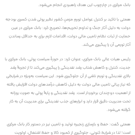
بانک مرکزی در چارچوب این هدف راهبردی انجام می‌شود.
همتی با تاکید بر کنترل عوامل تورمِ مزمنِ کشور نظیر پولی شدن کسری بودجه
دولت به دلیل آثار جنگ و تداوم تحریم‌ها، تصریح کرد: بانک مرکزی در عین
حمایت از ثبات نظام تامین مالی دولت، اقدامات لازم برای به حداقل رساندن
آثار تورمی آن را پیگیری می‌کند.
رئیس هیات عالی بانک مرکزی، عنوان کرد: در حوزۀ سیاست پولی، بانک مرکزی با
جدیت، کنترل و کاهش شتاب رشد نقدینگی را پیگیری می‌کند تا از تجربۀ رشد
بالای نقدینگی و تورم ناشی از آن جلوگیری شود. این سیاست به‌ویژه در شرایطی
که نیاز ریالی تامین مالی دولت به دلیل کاهش درآمد‌های دولت افزایش یافته
از اهمیت دوچندان برخوردار است. رشد نقدینگی و پایۀ پولی به صورت روزانه
تحت مدیریت دقیق قرار دارد و ابزار‌های جذب نقدینگی برای مدیریت آن به کار
گرفته می‌شود.
همتی گفت: حفظ و بازسازی زنجیره تولید و تامین نیز در دستور کار بانک مرکزی
است؛ لذا در شرایط کنونی، جلوگیری از کمبود کالا و حفظ اشتغال، اولویت