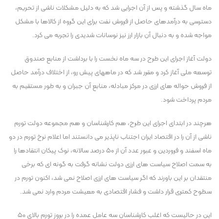
ماه سال گذشته و پس از آن اجرایی شد که به دلیل مشکلات ناشی از تحریم،
دسترسی به درآمدهای حاصل از فروش نفت برای این گروه از کالاها با مشکل
مواجه شده و به دنبال آن بازار ارز نیز نوسانات شدیدی را تجربه می کرد.
دولت آغاز اجرای این طرح در سه ماه نخست را با برداشت از منابع صندوق
توسعه ملی آغاز کرد و مقرر شد که در ماههای پیش رو، از اختلاف درآمد حاصل
از فروش حواله های ارزی در مرکز مبادله، منابع آن جبران و به طور مستقیم به
مردم پرداخت شود.
هرچند در ابتدای اجرای این طرح، هم کارشناسان و هم مجموعه دولت تورم
ناشی از آن را در اقتصاد ایران اجتناب ناپذیر می دانستند اما اعلام نرخ تورم در دو
ماه اسفند و فروردین و عبور عدد آن از ۵۰ درصد سالانه، نوک پیکان انتقادها را
به سمت اصلاح سیاست های ارزی دولت نشانه گرفت به گونه ای که برخی
منتقدان بر این باورند که اگر سیاست های ارزی اصلاح نمی شد، اکنون تورم در
سطوح کمتری قرار داشت و فشار اقتصادی به معیشت مردم وارد نمی شد.
این در حالیست که اغلب کارشناسان سه عامل عمده را در بروز تورم بالای ۵۰