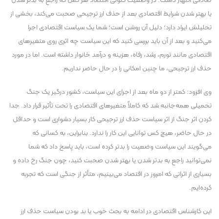
صادقی اظهار داشت: در وضعیت کنونی اقتصاد هر کس که راجع به بدتر شدن
یا بهتر شدن شرایط اقتصادی بعد از حذف ارز ترجیحی صحبت می‌کند، بخشی از
تحلیلش ایراد دارد؛ دلیل آن روشن است؛ شما یک سیاست اقتصادی اجرا
می‌کنید و بعد از آن باید بررسی کنید که این سیاست چه اثری روی متغیرهای
اقتصادی مانند تورم، رشد، رفاه، هزینه و درآمد خانوار داشته است. اما در مورد
حذف ارز ترجیحی، ما چنین امکانی را در حال حاضر نداریم.
وی افزود: کمتر از دو ماه بعد از اجرای این سیاست، کشور درگیر یک جنگ
تحمیلی همه‌جانبه شد که کاملاً متغیرهای اقتصادی را تحت تأثیر قرار داد. جدا
کردن اثر جنگ از اثر سیاست حذف ارز ترجیحی کار بسیار دشواری است و حداقل
در حال حاضر، هیچ کس توانایی این کار را ندارد. بنابراین، به کسانی که
می‌گویند این سیاست وضعیت را بدتر کرده است، باید پاسخ داد که شما
نمی‌توانید راجع به بدتر شدن یا بهتر شدن صحبت کنید، چون جنگ رخ داده و
بسیاری از اثراتی که امروز در اقتصاد می‌بینیم، متأثر از جنگی است که تجربه
کرده‌ایم.
این کارشناس اقتصادی در ادامه به بحث خوب یا بد بودن سیاست حذف ارز