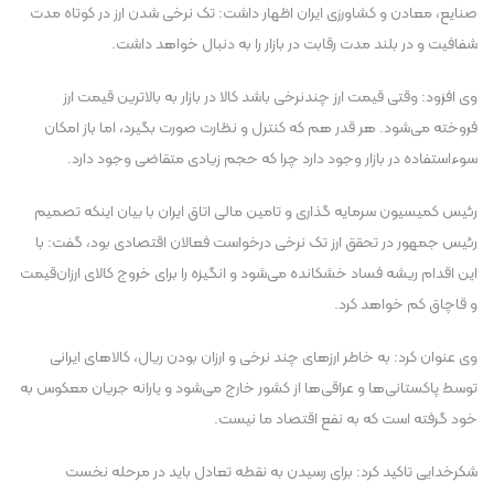
صنایع، معادن و کشاورزی ایران اظهار داشت: تک نرخی شدن ارز در کوتاه مدت
شفافیت و در بلند مدت رقابت در بازار را به دنبال خواهد داشت.
وی افزود: وقتی قیمت ارز چندنرخی باشد کالا در بازار به بالاترین قیمت ارز
فروخته می‌شود. هر قدر هم که کنترل و نظارت صورت بگیرد، اما باز امکان
سوءاستفاده در بازار وجود دارد چرا که حجم زیادی متقاضی وجود دارد.
رئیس کمیسیون سرمایه گذاری و تامین مالی اتاق ایران با بیان اینکه تصمیم
رئیس جمهور در تحقق ارز تک نرخی درخواست فعالان اقتصادی بود، گفت: با
این اقدام ریشه فساد خشکانده می‌شود و انگیزه را برای خروج کالای ارزان‌قیمت
و قاچاق کم خواهد کرد.
وی عنوان کرد: به خاطر ارز‌های چند نرخی و ارزان بودن ریال، کالا‌های ایرانی
توسط پاکستانی‌ها و عراقی‌ها از کشور خارج می‌شود و یارانه جریان معکوس به
خود گرفته است که به نفع اقتصاد ما نیست.
شکرخدایی تاکید کرد: برای رسیدن به نقطه تعادل باید در مرحله نخست