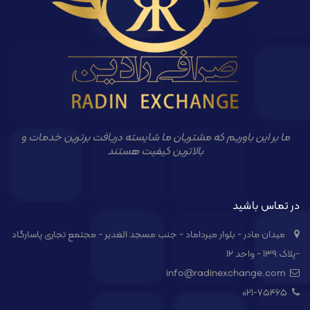
ما بر این باوریم که مشتریان ما شایسته دریافت برترین خدمات و
بالاترین کیفیت هستند
در تماس باشید
میدان مادر - بلوار میرداماد - جنب مسجد الغدیر - مجتمع تجاری پاسارگاد
-پلاک ۱۳۹ - واحد ۱۲
info@radinexchange.com
021-۷۵۴۶۵