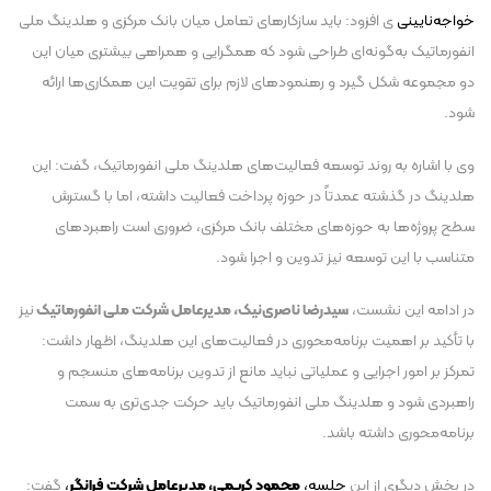
خواجه‌نایینی
ی افزود: باید سازکار‌های تعامل میان بانک مرکزی و هلدینگ ملی
انفورماتیک به‌گونه‌ای طراحی شود که همگرایی و همراهی بیشتری میان این
دو مجموعه شکل گیرد و رهنمود‌های لازم برای تقویت این همکاری‌ها ارائه
شود.
وی با اشاره به روند توسعه فعالیت‌های هلدینگ ملی انفورماتیک، گفت: این
هلدینگ در گذشته عمدتاً در حوزه پرداخت فعالیت داشته، اما با گسترش
سطح پروژه‌ها به حوزه‌های مختلف بانک مرکزی، ضروری است راهبرد‌های
متناسب با این توسعه نیز تدوین و اجرا شود.
در ادامه این نشست،
سیدرضا ناصری‌نیک، مدیرعامل شرکت ملی انفورماتیک
نیز
با تأکید بر اهمیت برنامه‌محوری در فعالیت‌های این هلدینگ، اظهار داشت:
تمرکز بر امور اجرایی و عملیاتی نباید مانع از تدوین برنامه‌های منسجم و
راهبردی شود و هلدینگ ملی انفورماتیک باید حرکت جدی‌تری به سمت
برنامه‌محوری داشته باشد.
در بخش دیگری از این
جلسه،
محمود کریمی، مدیرعامل شرکت فرانگر
،
گفت: