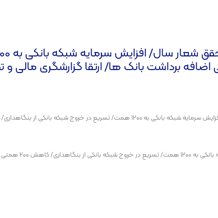
داری/ کاهش 200 همتی اضافه برداشت بانک ها/ ارتقا گزارشگری
تامین مالی هدفمند با 