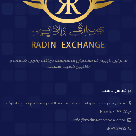
ما بر این باوریم که مشتریان ما شایسته دریافت برترین خدمات و
بالاترین کیفیت هستند
در تماس باشید
میدان مادر - بلوار میرداماد - جنب مسجد الغدیر - مجتمع تجاری پاسارگاد
-پلاک ۱۳۹ - واحد ۱۲
info@radinexchange.com
021-۷۵۴۶۵