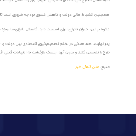
کارشناسان مطرح می‌کنند، ارز تک‌نرخی التهاب بازار را کاهش خواهد د
همچنین انضباط مالی دولت و کاهش کسری بودجه ضروری است تا فشار بر 
علاوه بر این، جبران ناترازی انرژی اهمیت دارد. کاهش ناترازی‌ها بویژ
پدر نهایت، هماهنگی در نظام تصمیم‌گیری اقتصادی بین دولت و حاکمی
طرح را تضمین کنند و بدون آنها، ریسک بازگشت به التهابات قبلی افز
منبع:
متن کامل خبر
پست قبلی