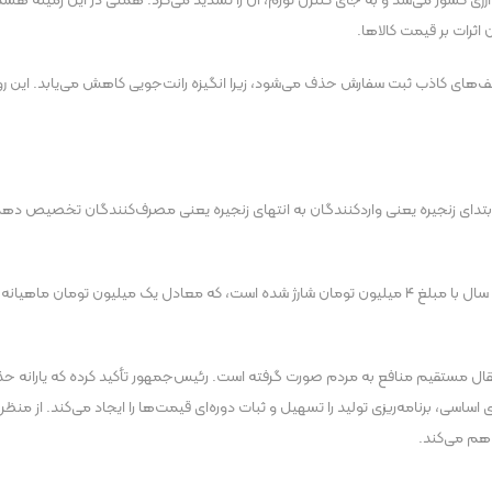
 کشور می‌شد و به جای کنترل تورم، آن را تشدید می‌کرد. همتی در این زمینه هشدار دا
 اثرات بر قیمت کالاها.
‌های کاذب ثبت سفارش حذف می‌شود، زیرا انگیزه رانت‌جویی کاهش می‌یابد. این رویکرد
دای زنجیره یعنی واردکنندگان به انتهای زنجیره یعنی مصرف‌کنندگان تخصیص دهد. در ای
بر اساس اعلام دولت، حساب کالابرگ حدود ۸۰ میلیون ایرانی تا پایان سال با مبلغ ۴ میلیون تومان شارژ شده است، 
انتقال مستقیم منافع به مردم صورت گرفته است. رئیس‌جمهور تأکید کرده که یارانه 
ساسی، برنامه‌ریزی تولید را تسهیل و ثبات دوره‌ای قیمت‌ها را ایجاد می‌کند. از منظر 
اهم می‌کند.