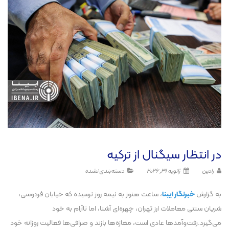
در انتظار سیگنال از ترکیه
رادین
ژانویه 31, 2026
دسته‌بندی نشده
به گزارش
خبرنگار
ایبنا
، ساعت هنوز به نیمه روز نرسیده که خیابان فردوسی،
شریان سنتی معاملات ارز تهران، چهره‌ای آشنا، اما ناآرام به خود
می‌گیرد.رفت‌و‌آمد‌ها عادی است، مغازه‌ها بازند و صرافی‌ها فعالیت روزانه خود