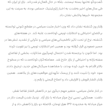
گفت‌و‌گو نه‌تنها بسته نیستند، بلکه در حال فعال‌تر شدن‌اند. بازار ارز ایران که
طی سال‌های اخیر به‌شدت به اخبار ژئوپلیتیک حساس بوده، به سرعت به این
مجموعه خبر‌ها واکنش نشان داد.
رفتار روز گذشته نشان داد که وزن اخبار مثبت سیاسی در مقطع کنونی توانسته
بر فضای احتیاطی و انتظارات تورمی کوتاه‌مدت غلبه کند. در هفته‌های
گذشته، نرخ ارز تحت تاثیر نااطمینانی‌های سیاسی و نگرانی از تشدید تنش‌ها در
مسیر صعودی قرار گرفته بود و همین امر انتظارات تورمی را نیز تقویت کرده
بود. اما اکنون با برجسته شدن احتمال ازسرگیری مذاکرات، بخشی از تقاضای
سفته‌بازانه و احتیاطی از بازار خارج شد. معامله‌گران کوتاه‌مدت که در سطوح
بالاتر اقدام به خرید کرده بودند، با مشاهده سیگنال‌های جدید، ترجیح دادند
سود خود را تثبیت کنند و از ریسک نگهداری موقعیت‌های باز بکاهند. همین
رفتار، فشار فروش را افزایش داد و اصلاح قیمتی را رقم زد.
در کنار عامل سیاسی، متغیر مهم دیگری نیز در کاهش فشار تقاضا نقش
داشت: همگرایی نسبی نرخ مرکز مبادله با بازار آزاد. نزدیک شدن قیمت دلار در
مرکز مبادله به محدوده ۱۳۶ هزار تومان، فاصله دو بازار را کاهش داد و از