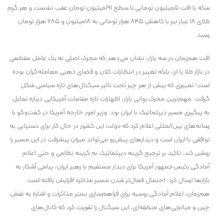
سکه با افت ۵‌میلیون تومانی تا سطح ۱۹۱‌میلیون تومان عقب نشست و هر گرم
طلای ۱۸ عیار نیز با کاهش ۸۴۵ هزار تومانی به ۱۸‌میلیون و ۶۸۵ هزار تومان
رسید.
افت هم‌زمان در سه بازار، نشان می‌دهد که محرک اصلی نه یک عامل مقطعی
در بازار طلا یا ارز، بلکه تغییر در انتظارات کلان و فضای ذهنی معامله‌گران بوده
است؛ تغییری که بیش از هر چیز تحت تاثیر سیگنال‌های تازه سیاسی شکل
گرفت. مهم‌ترین محرک روانی بازار، اظهارات تازه مقامات آمریکایی درباره تمایل
به پیگیری مسیر دیپلماتیک با ایران بود. وزیر امور خارجه آمریکا در گفت‌و‌گو با
رسانه‌های بین‌المللی اعلام کرد که دولت این کشور در حال کار برای دستیابی به
توافقی با ایران است و دیدار‌های پیش‌رو می‌تواند میزان پیشرفت در این مسیر را
روشن کند. تاکید بر ترجیح گزینه دیپلماتیک به گزینه نظامی و حتی اعلام
آمادگی رئیس‌جمهور آمریکا برای دیدار مستقیم با رهبر ایران، پیامی آشکار به
بازار‌ها ارسال کرد: احتمال فعال‌تر شدن مسیر مذاکره افزایش یافته است.
هم‌زمان، اعلام آمادگی روسیه برای فراهم‌سازی بستر مذاکرات و اشاره به نقش
چین و میانجی‌های منطقه‌ای، این سیگنال را تقویت کرد که کانال‌های