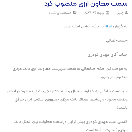
سمت معاون ارزی منصوب کرد
رادین
ژانویه 29, 2026
دسته‌بندی نشده
به گزارش
ایبنا
، در حکم ایشان امده است:
«بسمه تعالی
جناب آقای مهدی گودرزی
به موجب این حکم جنابعالی به سمت سرپرست معاونت ارزی بانک مرکزی
منصوب می‌شوید.
امید است با اتکال به خداوند متعال و استفاده از تجربیات ارزنده خود در انجام
وظایف محوله و پیشبرد اهداف بانک مرکزی جمهوری اسلامی ایران موفق
باشید».
گفتنی است مهدی گودرزی پیش از این در سمت معاونت بین الملل بانک
مرکزی فعالیت داشته است.