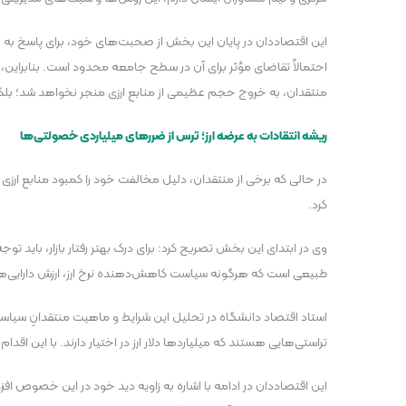
این اقتصاددان در پایان این بخش از صحبت‌های خود، برای پاسخ به نگرا
احتمالاً تقاضای مؤثر برای آن در سطح جامعه محدود است. بنابراین، 
منتقدان، به خروج حجم عظیمی از منابع ارزی منجر نخواهد شد؛ بلک
ریشه انتقادات به عرضه ارز؛ ترس از ضرر‌های میلیاردی خصولتی‌ها
در حالی که برخی از منتقدان، دلیل مخالفت خود را کمبود منابع ارزی
کرد.
وی در ابتدای این بخش تصریح کرد: برای درک بهتر رفتار بازار، باید ت
طبیعی است که هرگونه سیاست کاهش‌دهنده نرخ ارز، ارزش دارایی‌ه
استاد اقتصاد دانشگاه در تحلیل این شرایط و ماهیت منتقدانِ سیاست‌
تراستی‌هایی هستند که میلیارد‌ها دلار ارز در اختیار دارند. با این اقدام و افزایش عرضه، اگر قیمت دلار برای مثال از سطح ۸۰
این اقتصاددان در ادامه با اشاره به زاویه دید خود در این خصوص افز