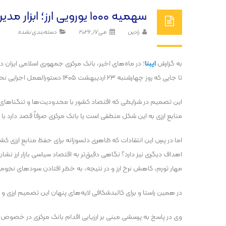
سهمیه ۱۰۰۰ یورویی ارز؛ ابزار مدیریت بازار یا تهدیدی برای ذینفعان بزرگ؟
رادین
می 17, 2026
دسته‌بندی نشده
به گزارش
ایبنا
؛ در ماه‌های اخیر، بانک مرکزی جمهوری اسلامی ایران د
تا جایی که روز چهارشنبه ۲۳ اردیبهشت ۱۴۰۵ دستورالعمل اجرایی نحوه خرید و فروش ارز به‌صورت اسکناس در سرفصل تأمین نیاز‌های ضروری توسط تنظیم‌گر بازار پول و ارز منتشر شد.
این تصمیم در شرایطی که اقتصاد کشور با محدودیت‌ها و تنگنا‌های ار
منابع ارزی به این شکل منطقی است یا بانک مرکزی صرفاً قصد دارد با این 
اما در پسِ این انتقادات که ظاهری دلسوزانه برای حفظ منابع ارزی 
اهداف دیگری نیز دارد؟ نگاهی دقیق‌تر به اقتصاد سیاسی بازار ارز 
مهار تورم، کاهش نرخ ارز و در نتیجه، به خطر افتادن سود‌های نجو
در همین راستا و برای کالبدشکافی لایه‌های پنهان این تصمیم ارزی 