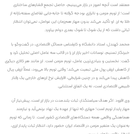
معتقد است آنچه امروز در بازار می‌بینیم، حاصل تجمع فشار‌های ساختاری
است؛ از تورم مزمن و ناترازی بودجه گرفته تا جابه‌جایی تقاضای سفته‌بازانه از
طلا به ارز. او تأکید می‌کند بدون مهار هم‌زمان این عوامل، نمی‌توان انتظار
ثباتی داشت که از یک شوک تا شوک بعدی دوام بیاورد.
محمد کهندل، استاد دانشگاه و کارشناس مسائل اقتصادی، در گفت‌و‌گو با
خبرنگار تسنیم، نوسانات اخیر بازار ارز را در قالب سه عامل اصلی تحلیل کرد و
گفت: نخستین و بنیادی‌ترین عامل، تورم مزمن است. ارز مانند هر کالای دیگری
از کاهش ارزش پول ملی تبعیت می‌کند؛ وقتی تورم بالا می‌رود، عملاً ارزش ریال
کاهش پیدا می‌کند و در چنین شرایطی، افزایش نرخ ارز‌های خارجی یک رفتار
طبیعی اقتصادی است، نه یک اتفاق استثنایی.
وی افزود: اگر هدف سیاستگذار، ثبات بلندمدت در بازار ارز است، پیش‌نیاز آن
مهار پایدار تورم است؛ مهاری که تنها از عهده یک نهاد برنمی‌آید و نیازمند
هماهنگی واقعی همه دستگاه‌های اقتصادی کشور است. تا زمانی که تورم
به‌عنوان یک متغیر مزمن در اقتصاد ایران حضور دارد، انتظار ثبات پایدار ارزی،