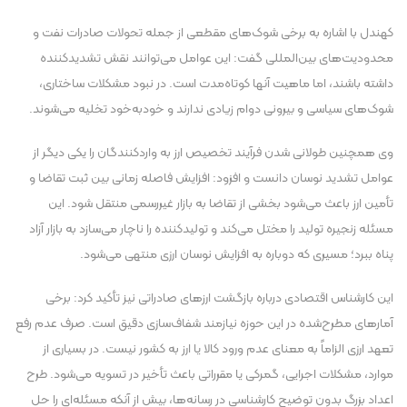
کهندل با اشاره به برخی شوک‌های مقطعی از جمله تحولات صادرات نفت و
محدودیت‌های بین‌المللی گفت: این عوامل می‌توانند نقش تشدیدکننده
داشته باشند، اما ماهیت آنها کوتاه‌مدت است. در نبود مشکلات ساختاری،
شوک‌های سیاسی و بیرونی دوام زیادی ندارند و خودبه‌خود تخلیه می‌شوند.
وی همچنین طولانی شدن فرآیند تخصیص ارز به واردکنندگان را یکی دیگر از
عوامل تشدید نوسان دانست و افزود: افزایش فاصله زمانی بین ثبت تقاضا و
تأمین ارز باعث می‌شود بخشی از تقاضا به بازار غیررسمی منتقل شود. این
مسئله زنجیره تولید را مختل می‌کند و تولیدکننده را ناچار می‌سازد به بازار آزاد
پناه ببرد؛ مسیری که دوباره به افزایش نوسان ارزی منتهی می‌شود.
این کارشناس اقتصادی درباره بازگشت ارز‌های صادراتی نیز تأکید کرد: برخی
آمار‌های مطرح‌شده در این حوزه نیازمند شفاف‌سازی دقیق است. صرف عدم رفع
تعهد ارزی الزاماً به معنای عدم ورود کالا یا ارز به کشور نیست. در بسیاری از
موارد، مشکلات اجرایی، گمرکی یا مقرراتی باعث تأخیر در تسویه می‌شود. طرح
اعداد بزرگ بدون توضیح کارشناسی در رسانه‌ها، بیش از آنکه مسئله‌ای را حل