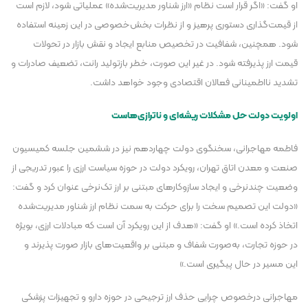
او گفت: «اگر قرار است نظام «ارز شناور مدیریت‌شده» عملیاتی شود، لازم است
از قیمت‌گذاری دستوری پرهیز و از نظرات بخش‌خصوصی در این زمینه استفاده
شود. همچنین، شفافیت در تخصیص منابع ایجاد و نقش بازار در تحولات
قیمت ارز پذیرفته شود. در غیر این صورت، خطر بازتولید رانت، تضعیف صادرات و
تشدید نااطمینانی فعالان اقتصادی وجود خواهد داشت.
اولویت دولت حل مشکلات ریشه‌ای و ناترازی‌هاست
فاطمه مهاجرانی، سخنگوی دولت چهاردهم نیز در ششمین جلسه کمیسیون
صنعت و معدن اتاق تهران، رویکرد دولت در حوزه سیاست ارزی را عبور تدریجی از
وضعیت چندنرخی و ایجاد سازوکار‌های مبتنی بر ارز تک‌نرخی عنوان کرد و گفت:
«دولت این تصمیم سخت را برای حرکت به سمت نظام ارز شناور مدیریت‌شده
اتخاذ کرده است.» او گفت: «هدف از این رویکرد آن است که مبادلات ارزی، بویژه
در حوزه تجارت، به‌صورت شفاف و مبتنی بر واقعیت‌های بازار صورت پذیرند و
این مسیر در حال پیگیری است.»
مهاجرانی درخصوص چرایی حذف ارز ترجیحی در حوزه دارو و تجهیزات پزشکی