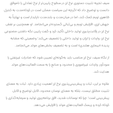
سیف تجربه تثبیت دستوری نرخ ارز در سطوح پایین‌تر از نرخ تعادلی را ناموفق
دانست و توضیح داد که اگرچه این سیاست ممکن است در کوتاه‌مدت به کنترل
ظاهری تورم کمک کند، اما در میان‌مدت و بلندمدت ناپایدار است و نهایتاً به
جهش ارزی، افزایش تورم و بی‌ثباتی گسترده‌تر می‌انجامد. او همچنین بر نقش
نرخ ارز در رقابت‌پذیری تولید داخلی تأکید کرد و گفت پایین نگه داشتن مصنوعی
نرخ ارز، واردات را ارزان و تولید داخلی را تضعیف می‌کند؛ وضعیتی که مشابه
پدیده «بیماری هلندی» است و به تضعیف بخش‌های مولد می‌انجامد.
از نگاه سیف، نرخ ارز مناسب باید به‌گونه‌ای تعیین شود که صادرات غیرنفتی را
سودآور، واردات غیرضروری را محدود و منابع را به سمت فعالیت‌های مولد
هدایت کند.
علاوه بر این، ثبات و پیش‌بینی‌پذیری نرخ ارز اهمیت زیادی دارد. ثبات به معنای
تثبیت مطلق نیست، بلکه به معنای نوسان محدود، قابل توضیح و قابل
پیش‌بینی است؛ چرا که نوسانات شدید، افق برنامه‌ریزی تولید و سرمایه‌گذاری را
کوتاه کرده و ریسک فعالیت‌های مولد را افزایش می‌دهد.