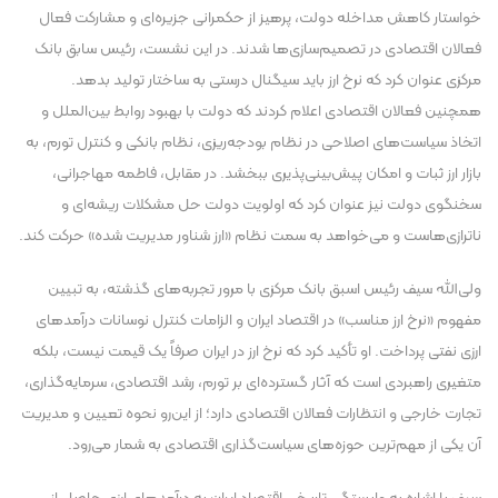
خواستار کاهش مداخله دولت، پرهیز از حکمرانی جزیره‌ای و مشارکت فعال
فعالان اقتصادی در تصمیم‌سازی‌ها شدند. در این نشست، رئیس سابق بانک
مرکزی عنوان کرد که نرخ ارز باید سیگنال درستی به ساختار تولید بدهد.
همچنین فعالان اقتصادی اعلام کردند که دولت با بهبود روابط بین‌الملل و
اتخاذ سیاست‌های اصلاحی در نظام بودجه‌ریزی، نظام بانکی و کنترل تورم، به
بازار ارز ثبات و امکان پیش‌بینی‌پذیری ببخشد. در مقابل، فاطمه مهاجرانی،
سخنگوی دولت نیز عنوان کرد که اولویت دولت حل مشکلات ریشه‌ای و
ناترازی‌هاست و می‌خواهد به سمت نظام «ارز شناور مدیریت شده» حرکت کند.
ولی‌الله سیف رئیس اسبق بانک مرکزی با مرور تجربه‌های گذشته، به تبیین
مفهوم «نرخ ارز مناسب» در اقتصاد ایران و الزامات کنترل نوسانات درآمد‌های
ارزی نفتی پرداخت. او تأکید کرد که نرخ ارز در ایران صرفاً یک قیمت نیست، بلکه
متغیری راهبردی است که آثار گسترده‌ای بر تورم، رشد اقتصادی، سرمایه‌گذاری،
تجارت خارجی و انتظارات فعالان اقتصادی دارد؛ از این‌رو نحوه تعیین و مدیریت
آن یکی از مهم‌ترین حوزه‌های سیاست‌گذاری اقتصادی به شمار می‌رود.