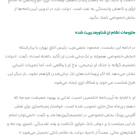
دانست و تأکید کرد که راهکار پایدار کاهش نوسانات ارزی، تنوع‌بخشی به منابع
ارزآور و کاهش وابستگی به نفت است. دولت باید در تدوین آیین‌نامه‌ها از
بخش‌خصوصی کمک بگیرد.
ملزومات نظام ارز شناورمدیریت شده
در ادامه این نشست، محمود نجفی‌عرب، رئیس اتاق تهران با بیان‌اینکه
«بخش‌خصوصی همواره بر تک‌نرخی شدن ارز تأکید داشته است»، گفت: «دولت
تصمیم گرفته با حذف ارز ترجیحی، نرخ ارز را واقعی کند، اما تجربیات تاریخی
نشان می‌دهد که اگر زیرساخت‌های تک نرخی‌شدن فراهم نشود، بار دیگر این
طرح شکست می‌خورد و شکاف ارزی ایجاد می‌شود.
او با اشاره به آیین‌نامه «تضمین امنیت غذایی و بهبود معیشت مردم» که
دهم دی‌ماه سال‌جاری تصویب شده است، خواستار زمینه‌سازی برای نقش
آفرینی پررنگ بخش‌خصوصی در تصمیم‌گیری‌ها شد و گفت: «نمی‌توان تمام
بار این سیاست را بر دوش بانک مرکزی گذاشت و رشد نقدینگی، کسری بودجه و
فشار‌های مالی، عمدتاً از ناحیه دولت به نظام بانکی تحمیل می‌شود.»