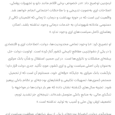
اینچنین توضیح داد: «در خصوص برخی اقلام مانند دارو و تجهیزات پزشکی،
اصلاحات ارزی به‌صورت تدریجی و با ملاحظات اجتماعی انجام خواهد شد.
واقعیت این است که در حوزه بهداشت و درمان، تا زمانی که اطمینان کافی از
دسترسی عادلانه شهروندان به خدمات درمانی وجود نداشته باشد، امکان
رهاسازی کامل سیاست‌های ارزی وجود ندارد.»
او تصریح کرد: «با وجود تمامی محدودیت‌ها، دولت، اصلاحات ارزی و اقتصادی
را در یکی از دشوارترین مقاطع تاریخی کشور آغاز کرده است. اولویت دولت حل
ریشه‌ای مشکلات و ناترازی‌ها است. در این مسیر، استقلال و شأن بانک مرکزی
به‌عنوان رکن اصلی سیاست پولی و ارزی کشور، مورد تأکید جدی دولت قرار دارد؛
بازگشت بانک مرکزی به جایگاه حرفه‌ای خود، مستلزم آن است که از تحمیل
مستمر کسری‌ها، تسهیلات تکلیفی و فشار‌های بودجه‌ای بر نظام بانکی پرهیز
شود. تجربه سال‌های گذشته نشان داده که هر بار دولت‌ها در مواجهه با
تنگنای مالی، به منابع بانکی متوسل شده‌اند، نتیجه‌ای جز تشدید تورم،
تضعیف ارزش پول ملی و آسیب به تولید نداشته است.»
سخنگوی دولت، انضباط بودجه‌ای را یکی از پیش‌نیاز‌های موفقیت سیاست ارزی