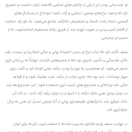
او چندنرخی بودن ارز را یکی از چالش‌های اساسی اقتصاد ایران دانست و تصریح
کرد که وجود نرخ‌های رسمی، نیمایی و آزاد، باعث اعوجاج در سیگنال‌های
قیمتی، ایجاد رانت، فساد و تخصیص ناکارآمد منابع می‌شود. به باور او، حمایت
از اقشار آسیب‌پذیر در صورت لزوم باید از طریق یارانه مستقیم انجام شود، نه از
مسیر ارز ترجیحی.
سیف تأکید کرد که ثبات نرخ ارز بدون انضباط پولی و مالی امکان‌پذیر نیست. رشد
بالای نقدینگی و تأمین کسری بودجه از مسیر‌های ناپایدار، نهایتاً به بی‌ثباتی ارزی
منجر می‌شود. او همچنین به برون‌زا بودن درآمد نفتی اشاره کرد و گفت برای
مهار نوسانات، باید بودجه جاری دولت از درآمد نفت تفکیک شود و از قواعد
مالی ضدچرخه‌ای و صندوق‌های تثبیت ارزی استفاده شود. این صندوق‌ها باید
در دوران رونق نفتی مازاد درآمد را ذخیره و در دوران رکود آزاد کنند. در کنار آن،
بانک مرکزی باید با ابزار‌های عقیم‌سازی پولی از آثار تورمی تبدیل ارز نفتی به ریال
جلوگیری کند.
در نهایت، سیف رژیم «شناور مدیریت شده» را مناسب‌ترین گزینه برای ایران