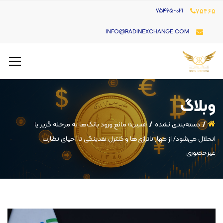
۷۵۴۶۵-021
۷۵۴۶۵
INFO@RADINEXCHANGE.COM
وبلاگ
دسته‌بندی نشده
«سین» مانع ورود بانک‌ها به مرحله گزیر یا
انحلال می‌شود/ از مهار ناترازی‌ها و کنترل نقدینگی تا احیای نظارت
غیرحضوری