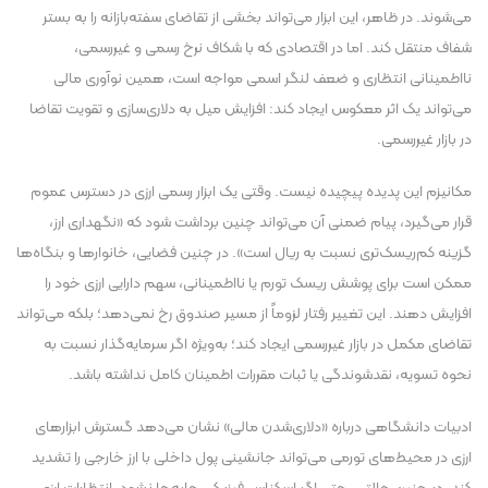
می‌شوند. در ظاهر، این ابزار می‌تواند بخشی از تقاضای سفته‌بازانه را به بستر
شفاف منتقل کند. اما در اقتصادی که با شکاف نرخ رسمی و غیررسمی،
نااطمینانی انتظاری و ضعف لنگر اسمی مواجه است، همین نوآوری مالی
می‌تواند یک اثر معکوس ایجاد کند: افزایش میل به دلاری‌سازی و تقویت تقاضا
در بازار غیررسمی.
مکانیزم این پدیده پیچیده نیست. وقتی یک ابزار رسمی ارزی در دسترس عموم
قرار می‌گیرد، پیام ضمنی آن می‌تواند چنین برداشت شود که «نگهداری ارز،
گزینه کم‌ریسک‌تری نسبت به ریال است». در چنین فضایی، خانوار‌ها و بنگاه‌ها
ممکن است برای پوشش ریسک تورم یا نااطمینانی، سهم دارایی ارزی خود را
افزایش دهند. این تغییر رفتار لزوماً از مسیر صندوق رخ نمی‌دهد؛ بلکه می‌تواند
تقاضای مکمل در بازار غیررسمی ایجاد کند؛ به‌ویژه اگر سرمایه‌گذار نسبت به
نحوه تسویه، نقدشوندگی یا ثبات مقررات اطمینان کامل نداشته باشد.
ادبیات دانشگاهی درباره «دلاری‌شدن مالی» نشان می‌دهد گسترش ابزار‌های
ارزی در محیط‌های تورمی می‌تواند جانشینی پول داخلی با ارز خارجی را تشدید