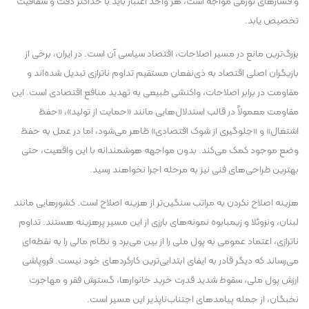
و فشار‌های تورمی مواجه است، هر واحد اعتبار باید با حداکثر دقت و شفافیت
تخصیص یابد.
بزرگ‌ترین مانع در مسیر اصلاحات، اقتصاد سیاسی آن است. در ایران، برخی از
بازیگران اصلی اقتصاد به ذی‌نفعان مستقیم تداوم ناترازی تبدیل شده‌اند و
مقاومت در برابر اصلاحات، واکنشی طبیعی به تهدید منافع اقتصادی است. این
مقاومت معمولاً در قالب استدلال‌هایی مانند «حمایت از تولید»، «حفظ
اشتغال» و «جلوگیری از شوک اقتصادی» ظاهر می‌شود، اما در عمل به حفظ
وضع موجود کمک می‌کند. بدون مواجهه هوشمندانه با این واقعیت، حتی
بهترین طراحی‌های فنی نیز به مرحله اجرا نخواهند رسید.
هزینه اصلاح نکردن به مراتب سنگین‌تر از هزینه اصلاح است. کشور‌هایی مانند
لبنان، ونزوئلا و زیمبابوه نمونه‌های بارزی از این مسیر پرهزینه هستند. تداوم
ناترازی، اعتماد عمومی به پول ملی را از بین می‌برد و نظام مالی را به نقطه‌ای
می‌رساند که دیگر قادر به ایفای ابتدایی‌ترین کارکرد‌های خود نیست. فروپاشی
ارزش پول ملی، سقوط شدید قدرت خرید خانوارها، گسترش فقر و مهاجرت
نخبگان، از جمله پیامد‌های اجتناب‌ناپذیر این مسیر است.