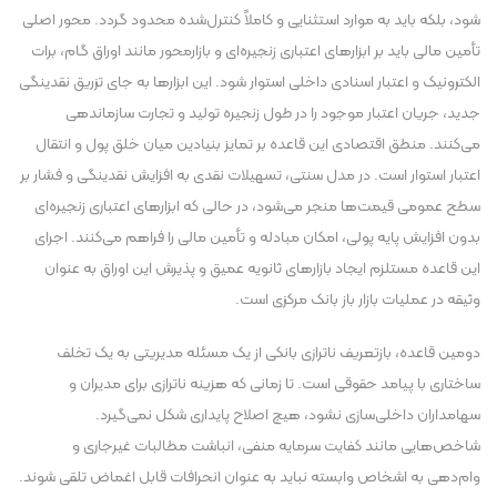
شود، بلکه باید به موارد استثنایی و کاملاً کنترل‌شده محدود گردد. محور اصلی
تأمین مالی باید بر ابزار‌های اعتباری زنجیره‌ای و بازارمحور مانند اوراق گام، برات
الکترونیک و اعتبار اسنادی داخلی استوار شود. این ابزار‌ها به جای تزریق نقدینگی
جدید، جریان اعتبار موجود را در طول زنجیره تولید و تجارت سازماندهی
می‌کنند. منطق اقتصادی این قاعده بر تمایز بنیادین میان خلق پول و انتقال
اعتبار استوار است. در مدل سنتی، تسهیلات نقدی به افزایش نقدینگی و فشار بر
سطح عمومی قیمت‌ها منجر می‌شود، در حالی که ابزار‌های اعتباری زنجیره‌ای
بدون افزایش پایه پولی، امکان مبادله و تأمین مالی را فراهم می‌کنند. اجرای
این قاعده مستلزم ایجاد بازار‌های ثانویه عمیق و پذیرش این اوراق به عنوان
وثیقه در عملیات بازار باز بانک مرکزی است.
دومین قاعده، بازتعریف ناترازی بانکی از یک مسئله مدیریتی به یک تخلف
ساختاری با پیامد حقوقی است. تا زمانی که هزینه ناترازی برای مدیران و
سهامداران داخلی‌سازی نشود، هیچ اصلاح پایداری شکل نمی‌گیرد.
شاخص‌هایی مانند کفایت سرمایه منفی، انباشت مطالبات غیرجاری و
وام‌دهی به اشخاص وابسته نباید به عنوان انحرافات قابل اغماض تلقی شوند.