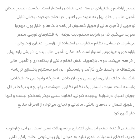
تغییر پارادایم پیشنهادی بر سه اصل بنیادین استوار است. نخست، تغییر منطق
تأمین مالی از خلق پول به مهندسی اعتبار. در نظام موجود، بخش قابل
توجهی از تأمین مالی از طریق گسترش ترازنامه بانک‌ها و خلق پول درون‌زا
صورت می‌گیرد که در شرایط محدودیت عرضه، به فشار‌های تورمی منجر
می‌شود. در مقابل، نظام مطلوب بر استفاده از ابزار‌های اعتباری زنجیره‌ای،
بازارمحور و غیرتورمی استوار است که امکان تأمین مالی بدون افزایش پایه پولی
را فراهم می‌کند. دوم، بازتعریف نقش نظام بانکی از بنگاه‌داری و تأمین مالی
غیرشفاف به واسطه‌گری کارآمد و پاسخگو. این امر مستلزم پاکسازی ترازنامه
بانک‌ها، حذف دارایی‌های سمی و پایان دادن به چرخه وام‌دهی به اشخاص
وابسته است. سوم، استقرار یک نظام نظارتی هوشمند، یکپارچه و برخط بر کل
جریان اعتبار. در شرایط پیچیده کنونی، نظارت سنتی دیگر پاسخگو نیست و تنها
از طریق اتصال داده‌های بانکی، مالیاتی و تجاری می‌توان از انحراف منابع
جلوگیری کرد.
نخستین قاعده، تقدم ابزار‌های اعتباری بر تسهیلات نقدی است. در این چارچوب
جدید، اعطای تسهیلات نقدی نباید به عنوان ابزار پیش‌فرض نظام بانکی تلقی