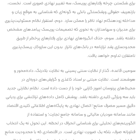
برای شکستن چرخه رفتار‌های پرریسک، سه تغییر نهادی ضروری است. نخست،
بازتعریف حقوقی ورشکستگی بانکی به گونه‌ای که شناسایی به موقع زیان و
مداخله زودهنگام نهاد ناظر را ممکن سازد. دوم، استقرار نظام مسئولیت‌پذیری
برای مدیران و سهامداران به نحوی که تصمیمات پرریسک پیامد‌های مشخص
داشته باشد. سوم، حذف انگیزه‌های نهادی برای رفتار‌های پرخطر از طریق
محدودسازی رشد ترازنامه در بانک‌های ناتراز. بدون این سازوکار، ریسک‌پذیری
نامتقارن تداوم خواهد یافت.
سومین قاعده، گذار از نظارت سنتی پسینی به نظارت بلادرنگ، داده‌محور و
هوشمند است. نظارت مبتنی بر اسناد کاغذی و گزارش‌های دوره‌ای در
محیط‌های پرنوسان امروز کارایی خود را از دست داده است. نظام نظارتی جدید
باید سه ویژگی کلیدی داشته باشد. پوشش کامل داده‌های تراکنشی برای ردیابی
دقیق مسیر مصرف منابع؛ اتصال نهادی به پایگاه‌های اطلاعاتی کلیدی اقتصاد
مانند سامانه مودیان مالیاتی و سامانه جامع تجارت؛ و استفاده از
الگوریتم‌های تحلیلی برای شناسایی انحراف در لحظه. این تحول نه یک انتخاب
فناورانه صرف، بلکه یک ضرورت نهادی است. در اقتصادی که با محدودیت منابع