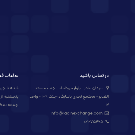
در تماس باشید
ساعات فع
میدان مادر - بلوار میرداماد - جنب مسجد
شنبه تا چهارشنبه از 
الغدیر - مجتمع تجاری پاسارگاد -پلاک ۱۳۹ - واحد
پنجشنبه از 09:00 الی 14:00
۱۲
جمعه تعط
info@radinexchange.com
021-۷۵۴۶۵