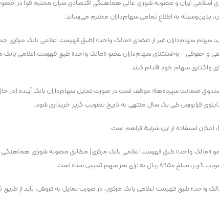
ی اسلامی ایران و مصوبه‌ شورای عالی هماهنگی اقتصادی سران محترم قوا در خصوص لغ
، بدین‌وسیله به اطلاع تمامی سهام‌داران محترم می‌رساند:
با نماد «وآیند»، مهلت خرید سهام سهام‌داران غیر از اعضای «مالک واحد» (طبق فهرست اعلامی بانک
ی و حقوقی – به‌استثنای سهام‌داران عضو «مالک واحد» طبق فهرست اعلامی بانک مرکز
ی واگذاری سهام خود اقدام کنند.
صندوق ضمانت سپرده‌ها» موظف است در صورت تمایل سهام‌داران بانک آینده (در حال
ر تابلوی فرابورس طی یک سال منتهی به تاریخ تصویب گزیر خریداری شود.
عضو «مالک واحد» طبق فهرست اعلامی بانک مرکزی) مطابق مصوبه‌ شورای هماهنگی اق
ی هر سهم تعیین شده است.
«مالک واحد» طبق فهرست اعلامی بانک مرکزی، در صورت تمایل به فروش، باید از طریق