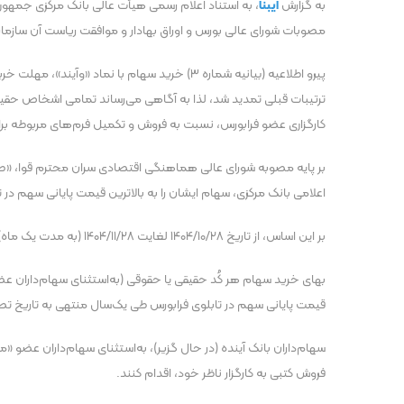
به گزارش
ایبنا
، به استناد اعلام رسمی هیأت عالی بانک مرکزی جمهور
مصوبات شورای عالی بورس و اوراق بهادار و موافقت ریاست آن سازمان
پیرو اطلاعیه‌ (بیانیه‌ شماره‌ ۳) خرید سهام 
ترتیبات قبلی تمدید شد، لذا به آگاهی می‌رساند تمامی اشخاص حقیق
کارگزاری عضو فرابورس، نسبت به فروش و تکمیل فرم‌های مربوطه برا
بر پایه‌ مصوبه‌ شورای عالی هماهنگی اقتصادی سران محترم قوا، «
اعلامی بانک مرکزی، سهام ایشان را به بالاترین قیمت پایانی سهم د
بر این اساس، از تاریخ ۱۴۰۴/۱۰/۲۸ لغایت ۱۴۰۴/۱۱/۲۸ (به مدت یک ماه)، امکان استفاده از این شرایط فراهم است.
بهای خرید سهام هر کُد حقیقی یا حقوقی (به‌استثنای سهام‌داران 
قیمت پایانی سهم در تابلوی فرابورس طی یک‌سال منتهی به تاریخ تصویب گزیر، مبلغ ۸۹۵۰ ریال به ازا
سهام‌داران بانک آینده (در حال گزیر)، به‌استثنای سهام‌داران عضو 
فروش کتبی به کارگزار ناظر خود، اقدام کنند.