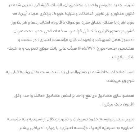
تعریف جدید «ذی‌نفع واحد» و مصادیق آن، الزامات گزارشگری تعیین شده در
قانون مذکور و نیز تغییر اقتضائات و شرایط مربوط، بازنگری مجدد آیین‌نامه
مورد اشاره با هدف انطباق مقرره موصوف با قانون، استاندارد‌ها و شرایط روز
کشور در دستور کار این بانک قرار گرفت و نسخه اصلاحی جدید تحت عنوان
«دستورالعمل تسهیلات و تعهدات کلان مؤسسات اعتباری» در شصت و
هشتمین جلسه مورخ ۱۹‏‏‏‏‏‏‏‏‏‏‏‏‏‏‏‏‏/۳‏‏‏‏‏‏‏‏‏‏‏‏‏‏‏‏‏/۱۴۰۵ هیأت عالی بانک مرکزی تصویب و به شبکه
بانکی ابلاغ شد.
اهم اصلاحات لحاظ شده در دستورالعمل یاد شده نسبت به آیین‌نامه قبلی به
شرح زیر می‌باشد:
همسو سازی مصادیق ذی‌نفع واحد بر اساس مصادیق «مالک واحد» وفق
«قانون بانک مرکزی».
تغییر مبنای محاسبه حدود تسهیلات و تعهدات کلان از «سرمایه پایه مؤسسه
اعتباری» به «سرمایه لایه یک مؤسسه اعتباری» با رویکرد احتیاطی بیشتر.