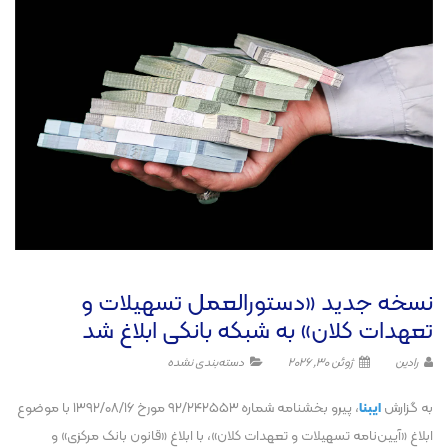
نسخه جدید «دستورالعمل تسهیلات و
تعهدات کلان» به شبکه بانکی ابلاغ شد
رادین
ژوئن 30, 2026
دسته‌بندی نشده
به گزارش
ایبنا
، پیرو بخشنامه شماره ۲۴۲۵۵۳‏‏‏‏‏‏‏‏/۹۲ مورخ ۱۶‏‏‏‏‏‏‏‏/۰۸‏‏‏‏‏‏‏‏/۱۳۹۲ با موضوع
ابلاغ «آیین‌نامه تسهیلات و تعهدات کلان»، با ابلاغ «قانون بانک مرکزی» و