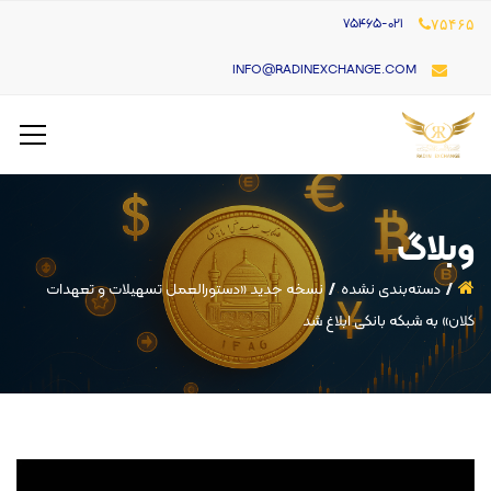
۷۵۴۶۵-021
۷۵۴۶۵
INFO@RADINEXCHANGE.COM
وبلاگ
دسته‌بندی نشده
نسخه جدید «دستورالعمل تسهیلات و تعهدات
کلان» به شبکه بانکی ابلاغ شد