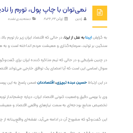
نمی‌توان با چاپ پول، تورم را ن
رادین
ژوئن 22, 2026
دسته‌بندی نشده
به گزارش
ایبنا
به نقل از ایرنا،
در حالی که اقتصاد ایران زیر بار تورم با
سنگین بر تولید، سرمایه‌گذاری و معیشت مردم انداخته است و به هم
در چنین شرایطی و در حالی که تیم مذاکره کننده ایران برای گفت‌و‌گو
سوال اساسی این است که آیا امضای یک توافق خارجی می‌تواند اقتصاد 
در این ارتباط
حسین عبده تبریزی
،
اقتصاددان
ضمن پاسخ به این پرسش‌ه
وی با بررسی دقیق وضعیت کنونی اقتصاد ایران، درباره چشم‌انداز تورم
تخصیص منابع بودجه‌ای به سمت نیاز‌های واقعی اقتصاد و معی
این گفت‌و‌گو که مشروح آن در ادامه می‌آید، نقشه‌ای واقع‌بینانه 