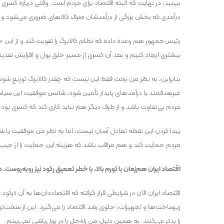
ببینید، در نهایت که البته اقتصاد برای مردم است. وقتی درباره کسری
درآمدی که بخش بزرگی از درآمدشان صرف کالا‌های ضروری می‌شود و بیشت
رئیس‌جمهور هم وعده داده که نظام کالابرگ را تقویت کند و از این
بیشتری ایجاد کنیم و بعد آن کسری از مسیر خلق پول و افزایش نقدینگی
بنابراین، به نظر من بحث فقط این نیست که چقدر کالابرگ توزیع شود ی
غیرهدفمند یا درآمد‌های پایدار تأمین شود، شانس موفقیت این سیاس
مردم بی‌تفاوت باشد و از طرف دیگر هم نباید کاری کند که کسری بودجه 
پیدا کردن این نقطه تعادل آسان نیست، اما به نظر من موفقیت ی
مردم حمایت کند و هم مراقب باشد که هزینه این حمایت را از جیب هم
اقتصاد ایران هم‌زمان با تورم بالا، با خطر تعمیق رکود نیز روبه‌رو
اقتصاد ایران الان در شرایطی قرار گرفته که اقتصاددان‌ها به آن «رک
زیرساخت‌ها و تجهیزات، جلوی رشد اقتصاد را می‌گیرد. این از سخت‌ت
را بدتر می‌کنند. به همین دلیل من راه‌حل را در پول‌پاشی نمی‌بینم.