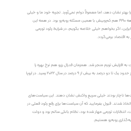
 بهتر نشان دهد، اما معمولاً دوام نمی‌آورد. تجربه خود ما و خیلی
از کشور‌های دیگر همین را می‌گوید. برزیل در اواخر دهه ۱۹۸۰ چنین تجربه‌ای داشت. آرژانتین در دهه‌های ۱۹۸۰ و ۲۰۰۰ هم همین مسیر را رفت. ترکیه در دهه ۱۹۹۰ هم کم‌وبیش با همین مسئله روبه‌رو بود. در همه این
 بنابراین، اگر بخواهم خیلی خلاصه بگویم، در شرایط رکود تورمی
به اقتصاد برمی‌گردد.
یت به افزایش تورم منجر شد. همزمان فدرال رزرو هم نرخ بهره را
نزدیک صفر نگه داشت و حجم عظیمی نقدینگی وارد اقتصاد کرد. نتیجه این شد که بعد از بازگشایی اقتصاد، تقاضا خیلی سریع‌تر از عرضه رشد کرد و تورم از حدود یک تا دو درصد به بیش از ۹ درصد در سال ۲۰۲۲ رسید. در اروپا
ا اشتباه دانست. در بهار ۲۰۲۰ دنیا با خطر یک رکود بزرگ و حتی فروپاشی مالی شبیه دهه ۱۹۳۰ روبه‌رو بود. دولت‌ها ناچار بودند خیلی سریع واکنش نشان دهند. این سیاست‌های
اتخاذ شدند. قبول بفرمایید که آن سیاست‌ها برای رفع رکود فعلی در
ساسی دارد، زیرا ما دهه‌ها پول‌پاشی کرده‌ایم. آمریکا در سال ۲۰۲۰ تورمی حدود یک درصد داشت، انتظارات تورمی مهار شده بود، نظام بانکی سالم بود و دولت
ه‌گذاری روبه‌رو هستیم.