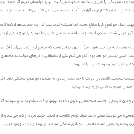
 بودجه، نقدینگی یا ناترازی بانک‌ها صحبت می‌کنیم، نباید فراموش کنیم اثر همه این
ر از بقیه زیر فشار تورم قرار می‌گیرند. به همین دلیل فکر می‌کنم حمایت از خانوار
 جهت اصل موضوع قابل‌دفاع است. اما مسئله اینجاست که این حمایت‌ها از کجا تأمین
 جبران شود، ممکن است چند ماه بعد همان خانوار‌ها دوباره با موج تازه‌ای از تورم ر
ا چقدر یارانه پرداخت شود. سؤال مهم‌تر این است که منابع آن از کجا می‌آید؟ اگر ای
ت خیلی بیشتر خواهد بود. فکر می‌کنم یکی از دشوارترین کار‌های دولت در ماه‌های
بیشتر شود و دوباره تورم بالاتر برود.
ا شکست سیاست اقتصادی دولت تا حد بسیار زیادی به همین موضوع بستگی دارد. ا
ان مردم در قالب تورم آینده نپردازد.
ست. در چنین شرایطی، چه سیاست‌هایی بدون تشدید تورم، از افت بیشتر تولید و سرمایه‌گ
ود تورمی» می‌گویند؛ یعنی از یک طرف تورم بالاست و قدرت خرید مردم را کم می‌کند و ا
رین وضعیت‌هایی است که هر اقتصادی ممکن است با آن روبه‌رو شود، چون خیلی از دار