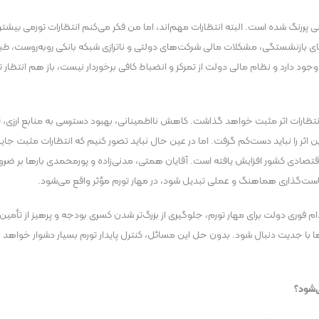
 پررنگ شده است. البته انتظارات مهم‌اند، اما من فکر می‌کنم انتظارات تورمی بیشتر
ای بازنشستگی، مشکلات مالی شرکت‌های دولتی و ناترازی شبکه بانکی روبه‌روست، طب
جود دارد و نظام مالی دولت از تمرکز و انضباط کافی برخوردار نیست، باز هم انتظار 
ً بر انتظارات اثر مثبت خواهد گذاشت. کاهش نااطمینانی، بهبود دسترسی به منابع 
 این اثر را نباید دست‌کم گرفت. اما در عین حال نباید تصور کنیم که انتظارات مثبت 
ادی کشور افزایش یافته است. آقایان همتی، مدنی‌زاده و پورمحمدی بار‌ها بر ضرور
یاست‌گذاری هماهنگ و عملی تبدیل شود، در مهار تورم مؤثر واقع می‌شود.
 فوری دولت برای مهار تورم، جلوگیری از بزرگ‌تر شدن کسری بودجه و پرهیز از تأمی
‌ها با جدیت دنبال شود. بدون حل این مسائل، کنترل پایدار تورم بسیار دشوار خواهد 
‌شود؟