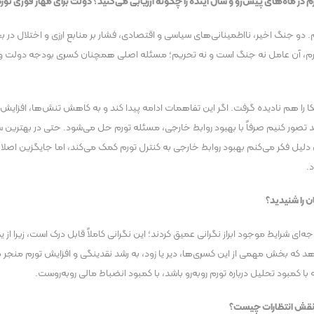
 در ماه‌های پیش‌رو و سال آینده را چگونه ارزیابی می‌کنید؟ دولت برای مهار فوری تورم 
. دو جنگ اخیر، نااطمینانی‌های سیاسی و اقتصادی، فشار بر منابع ارزی و اختلال در ب
م ببرم، آن عامل نه جنگ است و نه تحریم؛ مسئله اصلی همچنان کسری بودجه دولت و ن
ریکا را هم نادیده گرفت. اگر این تفاهمات ادامه پیدا کند و به کاهش تنش‌ها، افزای
ید تصور کنیم صرفاً با بهبود روابط خارجی، مسئله تورم حل می‌شود. حتی در بهترین 
 دلیل فکر می‌کنم بهبود روابط خارجی به کنترل تورم کمک می‌کند، اما جایگزین اص
.
ن را شنیدید؟
دجه‌ای شرایط موجود ابراز نگرانی عمیق کردند؛ این نگرانی کاملاً قابل درک است، زیرا ا
 که بخش مهمی از این کسری‌ها، دیر یا زود، به رشد نقدینگی و افزایش تورم منجر می
ه با کمبود تحلیل درباره تورم روبه‌رو باشد، با کمبود انضباط مالی روبه‌روست.
؟ نقش انتظارات چیست؟