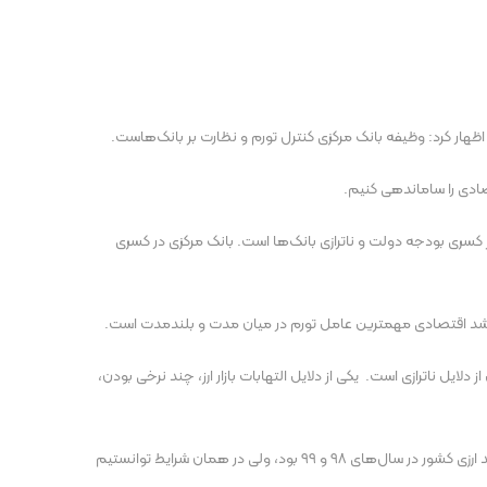
هار کرد: وظیفه بانک مرکزی کنترل تورم و نظارت بر بانک‌هاست.
صادی را ساماندهی کنیم.
کسری بودجه دولت و ناترازی بانک‌ها است. بانک مرکزی در کسری
بت به رشد اقتصادی مهمترین عامل تورم در میان مدت و بلندمدت است.
ایل ناترازی است. یکی از دلایل التهابات بازار ارز، چند نرخی بودن،
وی با بیان اینکه مدیریت بازار ارز در شرایط تحریمی، اصول خود را دارد، افزود: حفظ و تقویت ذخایر ارزی برای من مهمتر از از مداخلات ارزی است. کمترین درآمد ارزی کشور در سال‌های ۹۸ و ۹۹ بود، ولی در همان شرایط توانستیم