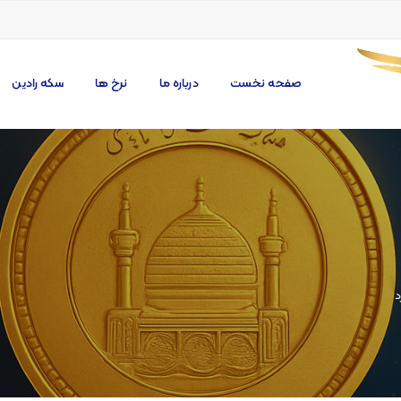
صفحه نخست
درباره ما
نرخ ها
سکه رادین
د