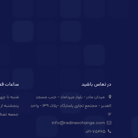
در تماس باشید
ساعات فع
میدان مادر - بلوار میرداماد - جنب مسجد
شنبه تا چهارشنبه از 
الغدیر - مجتمع تجاری پاسارگاد -پلاک ۱۳۹ - واحد
پنجشنبه از 09:00 الی 14:00
۱۲
جمعه تعط
info@radinexchange.com
021-۷۵۴۶۵