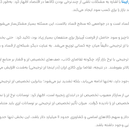
ایبنا
با اشاره به مشکلات ناشی از چندنرخی بودن کالا‌ها در اقتصاد اظهار کرد: به‌طور 
ازار را برای کسب سود ایجاد می‌کند.
 و فساد است و در جوامعی که سطح فساد بالاست، این مسئله بسیار مشکل‌ساز می‌شود
ناچیز و سود حاصل از فرصت آربیتراژ برای منتفعان بسیار زیاد بود، تاکید کرد: حتی ب
رز ترجیحی دقیقاً میان چه کسانی توزیع می‌شد. به عبارت دیگر، شبکه‌ای از فساد و 
ز ترجیحی با نرخ بازار آزاد چگونه تقاضای کاذب، صف‌های تخصیص ارز و فشار بر منابع
تر بفروشند. در نتیجه، تقاضا برای کالای ارزان (در اینجا ارز ترجیحی) به‌شدت افزایش می‌
 دارد، نه‌تنها ادامه می‌یابد، بلکه تشدید نیز می‌شود؛ بنابراین تخصیص ارز ترجیحی ن
رز ناشی از سازکار معیوب تخصیص ارز در ابتدای زنجیره است، اظهار کرد: نوسانات نرخ ارز
خصیص ارز را نادیده گرفت. میزان تأثیر تخصیص ارز ترجیحی بر نوسانات ارزی باید مت
ایی وجود داشته باشد.