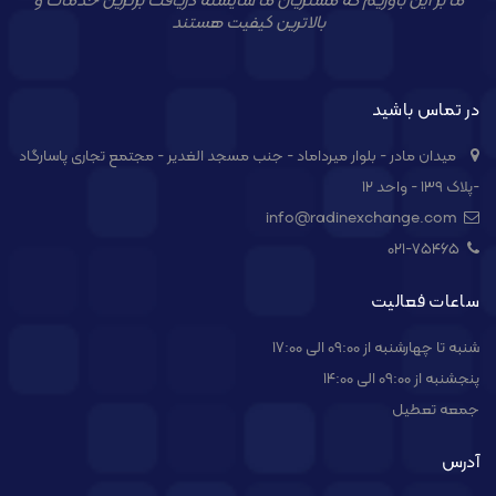
ما بر این باوریم که مشتریان ما شایسته دریافت برترین خدمات و
بالاترین کیفیت هستند
در تماس باشید
میدان مادر - بلوار میرداماد - جنب مسجد الغدیر - مجتمع تجاری پاسارگاد
-پلاک ۱۳۹ - واحد ۱۲
info@radinexchange.com
021-۷۵۴۶۵
ساعات فعالیت
شنبه تا چهارشنبه از 09:00 الی 17:00
پنجشنبه از 09:00 الی 14:00
جمعه تعطیل
آدرس