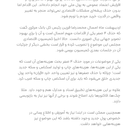
افزایش اعتماد عمومی به پول ملی خود انجام داده‌اند. این اقدام اما
بدون حذف ریشه‌ای مشکلات اقتصادی نمی‌تواند منجر به تغییر
واقعی در قدرت خرید مردم یا تورم شود.
اردیبهشت ماه امسال محمدرضا فرزین رئیس کل بانک مرکزی گفت
که حذف ۴ صفر یکی از اقدامات مهم امسال است و آن را برای بهبود
تصویر جهانی ریال ضروری دانست. حالا اخیرا کمیسیون اقتصادی
مجلس این موضوع را تصویب کرده و قرار است بخشی دیگر از جزئیات
آن در جلسات بعدی کمیسیون بررسی شود.
یکی از موضوعات در مورد حذف 4 صفر بحث هزینه‌های آن است که
یکی از این هزینه‌ها، هزینه‌های چاپ و تولید اسکناس و سکه جدید
است؛ چراکه با حذف صفرها و نیز تعیین واحد خرد «قِران» واحد پول
جدیدی خلق می‌شود که باید برای آن اسکناس چاپ و سکه ضرب کرد.
علاوه بر این هزینه‌های تطبیق اسناد و مدارک هم وجود دارد. مثلا
چک‌ها، فاکتورها باید اصلاح شوند و برخی از آنها نیز نیاز به بازنویسی
دارند.
همچنین ممکن است در ابتدا نیاز به آموزش و اطلاع رسانی در
خصوص پول جدید وجود داشته باشد که این موضوع نیز
هزینه‌هایی خواهد داشت.