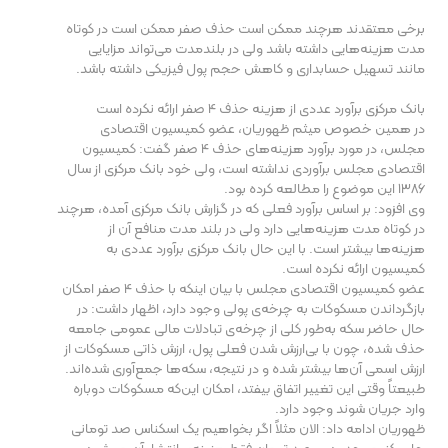
برخی معتقدند هرچند ممکن است حذف صفر ممکن است در کوتاه
مدت هزینه‌هایی داشته باشد ولی در بلندمدت می‌تواند مزایایی
مانند تسهیل حسابداری و کاهش حجم پول فیزیکی داشته باشد.
بانک مرکزی برآورد عددی از هزینه حذف 4 صفر ارائه نکرده است
در همین خصوص میثم ظهوریان، عضو کمیسیون اقتصادی
مجلس، در مورد برآورد هزینه‌های حذف 4 صفر گفت: کمیسیون
اقتصادی مجلس برآوردی نداشته است، ولی خود بانک مرکزی از سال
۱۳۸۶ این موضوع را مطالعه کرده بود.
وی افزود: بر اساس برآورد فعلی که در گزارش بانک مرکزی آمده، هرچند
در کوتاه مدت هزینه‌هایی دارد ولی در بلند مدت منافع آن از
هزینه‌ها بیشتر است. با این حال بانک مرکزی برآورد عددی به
کمیسیون ارائه نکرده است.
عضو کمیسیون اقتصادی مجلس با بیان اینکه با حذف 4 صفر امکان
بازگرداندن مسکوکات به چرخه‌ی پولی وجود دارد، اظهار داشت: در
حال حاضر سکه به‌طور کلی از چرخه‌ی تبادلات مالی عمومی جامعه
حذف شده، چون با بی‌ارزش شدن فعلی پول، ارزش ذاتی مسکوکات از
ارزش اسمی آن‌ها بیشتر شده و در نتیجه، سکه‌ها جمع‌آوری شده‌اند.
طبیعتاً وقتی این تغییر اتفاق بیفتد، امکان این‌که مسکوکات دوباره
وارد جریان شوند وجود دارد.
ظهوریان ادامه داد: الان مثلاً اگر بخواهیم یک اسکناس صد تومانی