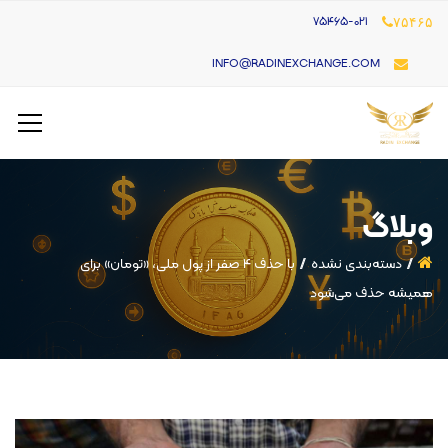
۷۵۴۶۵-021
۷۵۴۶۵
INFO@RADINEXCHANGE.COM
وبلاگ
دسته‌بندی نشده
با حذف ۴ صفر از پول ملی، «تومان» برای
همیشه حذف می‌شود