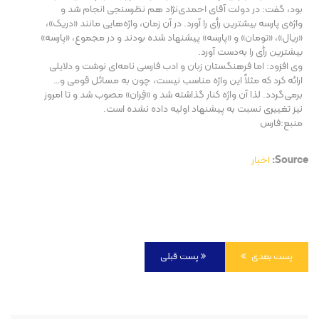
بود، گفت: در دولت آقای احمدی‌نژاد هم نظرسنجی انجام شد و
واژه‌ی پارسه بیشترین رأی را آورد. در آن زمان، واژه‌هایی مانند «دریک»،
«ریال»، «تومان» و «پارسه» پیشنهاد شده بودند و در مجموع، «پارسه»
بیشترین رأی را به‌دست آورد.
وی افزود: اما فرهنگستان زبان و ادب فارسی نامه‌ای نوشت و دلایلی
ارائه کرد که مثلاً این واژه مناسب نیست، چون به مسائل قومی و…
برمی‌گردد. لذا آن واژه کنار گذاشته شد و «قِران» مصوب شد و تا امروز
نیز تغییری نسبت به پیشنهاد اولیه داده نشده است.
منبع:فارس
Source:
اخبار
پست بعدی
پست قبلی