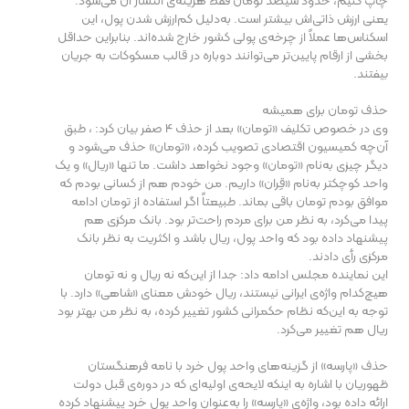
چاپ کنیم، حدود سیصد تومان فقط هزینه‌ی انتشار آن می‌شود.
یعنی ارزش ذاتی‌اش بیشتر است. به‌دلیل کم‌ارزش شدن پول، این
اسکناس‌ها عملاً از چرخه‌ی پولی کشور خارج شده‌اند. بنابراین حداقل
بخشی از ارقام پایین‌تر می‌توانند دوباره در قالب مسکوکات به جریان
بیفتند.
حذف تومان برای همیشه
وی در خصوص تکلیف «تومان» بعد از حذف 4 صفر بیان کرد: ، طبق
آن‌چه کمیسیون اقتصادی تصویب کرده، «تومان» حذف می‌شود و
دیگر چیزی به‌نام «تومان» وجود نخواهد داشت. ما تنها «ریال» و یک
واحد کوچکتر به‌نام «قِران» داریم. من خودم هم از کسانی بودم که
موافق بودم تومان باقی بماند. طبیعتاً اگر استفاده از تومان ادامه
پیدا می‌کرد، به نظر من برای مردم راحت‌تر بود. بانک مرکزی هم
پیشنهاد داده بود که واحد پول، ریال باشد و اکثریت به نظر بانک
مرکزی رأی دادند.
این نماینده مجلس ادامه داد: جدا از این‌که نه ریال و نه تومان
هیچ‌کدام واژه‌ی ایرانی نیستند، ریال خودش معنای «شاهی» دارد. با
توجه به این‌که نظام حکمرانی کشور تغییر کرده، به نظر من بهتر بود
ریال هم تغییر می‌کرد.
حذف «پارسه» از گزینه‌های واحد پول خرد با نامه فرهنگستان
ظهوریان با اشاره به اینکه لایحه‌ی اولیه‌ای که در دوره‌ی قبل دولت
ارائه داده بود، واژه‌ی «پارسه» را به‌عنوان واحد پول خرد پیشنهاد کرده