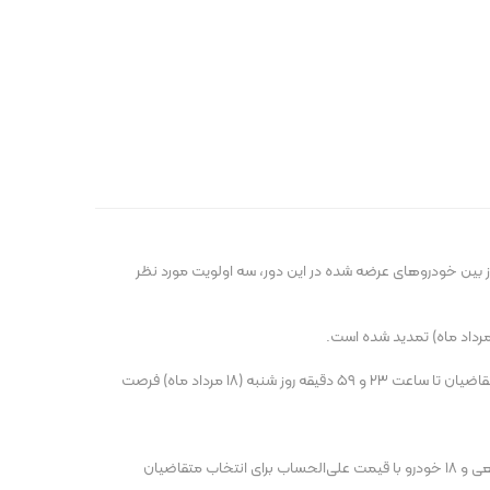
عریف حساب وکالتی می‌کردند بتوانند از بین خودروهای عرضه شده در این دور، سه اولویت مورد نظر
با تمدید مهلت حساب وکالتی، مهلت ثبت‌نام نیز که تا پایان امشب (پنجشنبه) در نظر گرفته شده بود، ۴٨ ساعت دیکر تمدید شده است؛ براین اساس متقاضیان تا ‌ساعت ۲۳ و ۵۹ دقیقه روز شنبه (١٨ مرداد ماه) فرصت‌
لیست خودروهای قابل عرضه در این دوره از فروش خودروهای وارداتی، به‌روز شد و در حال حاضر ٣٩ مدل خودرو شامل ٢١ خودرو دارای سابقه قیمت قطعی و ١٨ خودرو با قیمت علی‌الحساب برای انتخاب متقاضیان