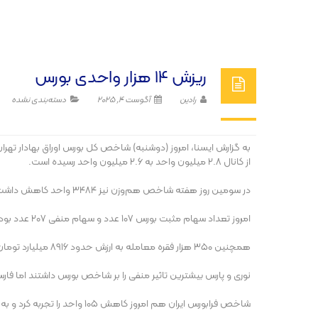
ریزش 14 هزار واحدی بورس
رادین
آگوست 4, 2025
دسته‌بندی نشده
از کانال ۲.۸ میلیون واحد به ۲.۶ میلیون واحد رسیده است.
در سومین روز هفته شاخص هم‌وزن نیز ۳۴۸۴ واحد کاهش داشت و در عدد ۷۹۱ هزار و ۷۸۱ واحد ایستاد.
امروز تعداد سهام مثبت بورس ۱۰۷ عدد و سهام منفی ۲۰۷ عدد بود. تعداد خریداران به بیش از ۴۲ هزار نفر رسید. به طور کلی بازار ۰.۵۶ درصد کاهش داشت.
همچنین ۳۵۰ هزار فقره معامله به ارزش حدود ۸۹۱۶ میلیارد تومان در بازار سهام انجام شد.
نوری و پارس بیشترین تاثیر منفی را بر شاخص بورس داشتند اما فارس 
شاخص فرابورس ایران هم امروز کاهش ۱۰۵ واحد را تجربه کرد و به ۲۳ هزار و ۷۶۸ واحد رسید. تعداد معاملات امروز فرابورس ۱۵۳ هزار فقره و ارزش آن رقم قابل توجه ۶۶۶ هزار میلیارد تومان بود.