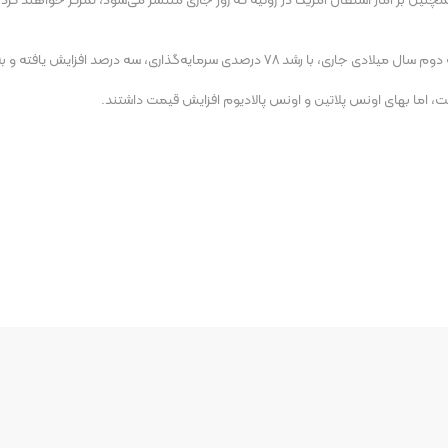
مچنین بر آمار اشتغال آمریکا در ژوئیه که روز جاری منتشر می‌شود، تمرکز خواهند ک
‌گذاری، سه درصد افزایش یافته و به ۱۲۴۸.۸ تن رسید.
اشت، اما بهای اونس پلاتین و اونس پالادیوم افزایش قیمت داشتند.