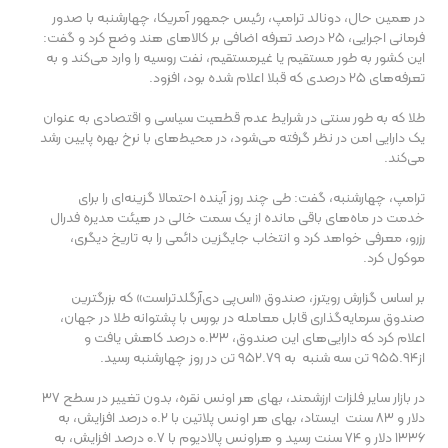
در همین حال، دونالد ترامپ، رئیس جمهور آمریکا، چهارشنبه با صدور
فرمانی اجرایی، ۲۵ درصد تعرفه اضافی بر کالاهای هند وضع کرد و گفت:
این کشور به طور مستقیم یا غیرمستقیم، نفت روسیه را وارد می‌کند و به
تعرفه‌های ۲۵ درصدی که قبلا اعلام شده بود، افزود.
طلا که به طور سنتی در شرایط عدم قطعیت سیاسی و اقتصادی به عنوان
یک دارایی امن در نظر گرفته می‌شود، در محیط‌های با نرخ بهره پایین رشد
می‌کند.
ترامپ، چهارشنبه، گفت: طی چند روز آینده احتمالا گزینه‌ای را برای
خدمت در ماه‌های باقی مانده از یک سمت خالی در هیئت مدیره فدرال
رزرو، معرفی خواهد کرد و انتخاب جایگزین دائمی را به تاریخ دیگری،
موکول کرد.
بر اساس گزارش رویترز، صندوق «اس‌پی دی‌آرگلدتراست» که بزرگترین
صندوق سرمایه‌گذاری قابل معامله در بورس با پشتوانه طلا در جهان،
اعلام کرد که دارایی‌های این صندوق، ۰.۳۳ درصد کاهش یافت و
از۹۵۵.۹۴ تن سه شنبه به ۹۵۲.۷۹ تن در روز چهارشنبه رسید.
در بازار سایر فلزات ارزشمند، بهای هر اونس نقره، بدون تغییر در سطح ۳۷
دلار و ۸۳ سنت ایستاد، بهای هر اونس پلاتین با ۰.۲ درصد افزایش، به
۱۳۳۶ دلار و ۷۴ سنت رسید و هراونس پالادیوم با ۰.۷ درصد افزایش، به