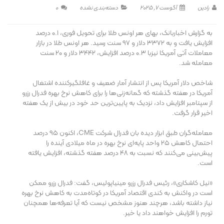
رادین
آگوست 7, 2025
دسته‌بندی نشده
0
به گزارش اخباربانک، بهای هر اونس طلا برای تحویل فوری، ۰.۱ درصد
افزایش یافت و به ۳۳۷۲ دلار و ۹۷ سنت رسید. هر اونس طلا در بازار
معاملات آتی آمریکا نیزبا ۰.۳ درصد افزایش، ۳۴۴۲ دلار و ۲۰ سنت
معامله شد.
شاخص دلار آمریکا پس از انتشار آمار ضعیف و غافلگیرکننده اشتغال
آمریکا در هفته گذشته که گمانه‌زنی‌ها را برای کاهش نرخ بهره فدرال رزرو
از سپتامبر افزایش داد، نزدیک به پایین‌ترین حد خود در بیش از یک هفته
اخیر قرار گرفت.
معامله‌گران طبق ابزار دیده بان فدرال شرکت CME، اکنون ۹۵ درصد
احتمال کاهش ۲۵ واحد پایه‌ای نرخ بهره در ماه میلادی آینده را
پیش‌بینی می‌کنند که نسبت به ۴۸ درصد هفته گذشته، افزایش یافته
است.
«نیل کاشکاری»، رئیس فدرال رزرو مینیاپولیس، گفت: فدرال رزرو ممکن
است در واکنش به کندی اقتصاد آمریکا در کوتاه‌مدت به کاهش نرخ بهره
نیاز داشته باشد، هرچند هنوز مشخص نیست که آیا تعرفه‌ها همچنان
تورم را افزایش خواهند داد یا خیر.