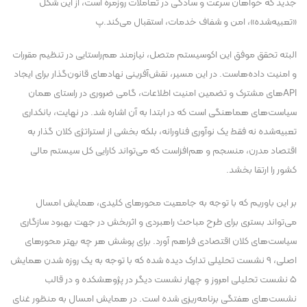
جدید که خواهان سرعت و سادگی در تعاملات روزمره است، از این شکل
«تعبیه‌شده»، امن و شفاف خدمات، استقبال می‌کند.پ
البته تحقق موفق این اکوسیستم متصل، نیازمند هم‌راستایی در تنظیم مقررات
و امنیت داده‌هاست. در این مسیر، نقش‌آفرینی نهادهای قانون‌گذار برای ایجاد
APIهای مشترک و تضمین امنیت اطلاعات، گامی ضروری در راستای همان
سیاست‌های هماهنگی است که در ابتدا به آن اشاره شد. در نهایت، بانکداری
تعبیه‌شده نه فقط یک نوآوری فناورانه، بلکه بخشی از استراتژی کلان گذار به
اقتصاد مدرن، منسجم و هم‌افزاست که می‌تواند کارایی کل سیستم مالی
کشور را ارتقا بخشد.
بر این باوریم که با توجه به جامعیت محورهای کلیدی، همایش امسال
می‌تواند بستری برای طرح مباحث راهبردی و اثربخش در جهت بهبود سازگاری
سیاست‌های کلان اقتصادی فراهم آورد. برای پوشش هر چه بهتر محورهای
اصلی، ۹ نشست تحلیلی تدارک دیده شده که با توجه به یک روزه شدن همایش
۵ نشست تحلیلی امروز و چهار نشست دیگر در پژوهشکده و در قالب
نشست‌های هفتگی برنامه‌ریزی شده است. در همایش امسال به منظور غنای