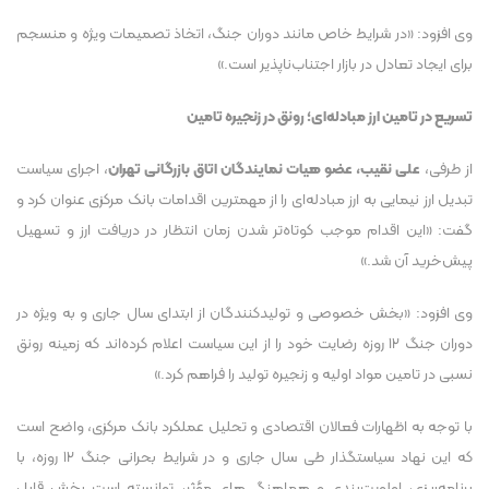
وی افزود: «در شرایط خاص مانند دوران جنگ، اتخاذ تصمیمات ویژه و منسجم
برای ایجاد تعادل در بازار اجتناب‌ناپذیر است.»
تسریع در تامین ارز مبادله‌ای؛ رونق در زنجیره تامین
از طرفی،
علی نقیب، عضو هیات نمایندگان اتاق بازرگانی تهران
، اجرای سیاست
تبدیل ارز نیمایی به ارز مبادله‌ای را از مهمترین اقدامات بانک مرکزی عنوان کرد و
گفت: «این اقدام موجب کوتاه‌تر شدن زمان انتظار در دریافت ارز و تسهیل
پیش‌خرید آن شد.»
وی افزود: «بخش خصوصی و تولیدکنندگان از ابتدای سال جاری و به ویژه در
دوران جنگ ۱۲ روزه رضایت خود را از این سیاست اعلام کرده‌اند که زمینه رونق
نسبی در تامین مواد اولیه و زنجیره تولید را فراهم کرد.»
با توجه به اظهارات فعالان اقتصادی و تحلیل عملکرد بانک مرکزی، واضح است
که این نهاد سیاستگذار طی سال جاری و در شرایط بحرانی جنگ ۱۲ روزه، با
برنامه‌ریزی، اولویت‌بندی و هماهنگی‌های مؤثر، توانسته است بخش قابل