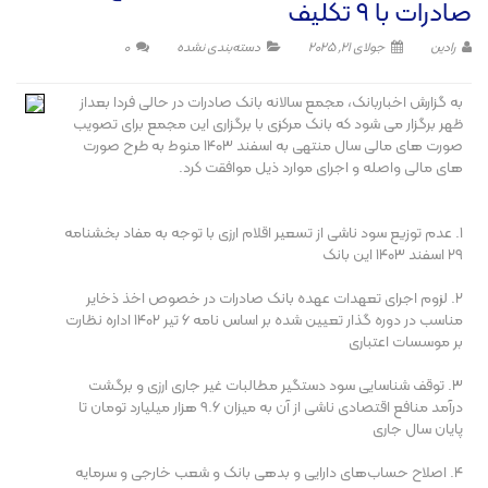
صادرات با ۹ تکلیف
رادین
جولای 21, 2025
دسته‌بندی نشده
0
به گزارش اخباربانک، مجمع سالانه بانک صادرات در حالی فردا بعداز
ظهر برگزار می شود که بانک مرکزی با برگزاری این مجمع برای تصویب
صورت های مالی سال منتهی به اسفند ۱۴۰3 منوط به طرح صورت
های مالی واصله و اجرای موارد ذیل موافقت کرد.
۱. عدم توزیع سود ناشی از تسعیر اقلام ارزی با توجه به مفاد بخشنامه
۲۹ اسفند ۱۴۰۳ این بانک
۲. لزوم اجرای تعهدات عهده بانک صادرات در خصوص اخذ ذخایر
مناسب در دوره گذار تعیین شده بر اساس نامه ۶ تیر ۱۴۰۲ اداره نظارت
بر موسسات اعتباری
۳. توقف شناسایی سود دستگیر مطالبات غیر جاری ارزی و برگشت
درآمد منافع اقتصادی ناشی از آن به میزان ۹.۶ هزار میلیارد تومان تا
پایان سال جاری
۴. اصلاح حساب‌های دارایی و بدهی بانک و شعب خارجی و سرمایه