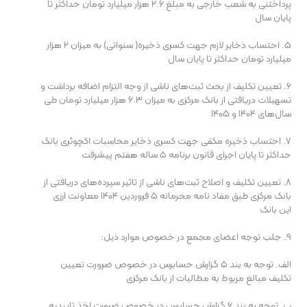
پرداختنی به شعب خارجی به مبلغ ۲.۶ هزار میلیارد تومان حداکثر تا
پایان سال
۵. احتساب ذخایر لازم جهت کسری ذخیره( سنواتی) به میزان ۲ هزار
میلیارد تومان حداکثر تا پایان سال
۶. تعیین تکلیف از بحث ثبت‌های ناشی از وجه التزام اضافه برداشت و
تسهیلات دریافتی از بانک مرکزی به میزان ۶.۳ هزار میلیارد تومان طی
سال‌های ۱۴۰۴ و ۱۴۰۵
۷. احتساب ذخیره مکفی جهت کسری ذخایر محاسبات اکچوئری بانک
حداکثر تا پایان اجرای قانون برنامه ۵ ساله هفتم پیشرفت
۸. تعیین تکلیف و اصلاح ثبت‌های ناشی از تاثیر سپرده‌های دریافتی از
بانک مرکزی طبق مفاد نامه محرمانه ۵ فروردین ۱۴۰۴ معاونت ارزی
این بانک
۹. جلب توجه اعضای مجمع در خصوص موارد ذیل:
الف. توجه به بند ۵ گزارش حسابرس در خصوص ضرورت تعیین
تکلیف مبالغ مربوط به مطالبات از بانک مرکزی
ب. توجه به بند ۶ گزارش حسابرس در خصوص ضرورت اخذ تاییدیه