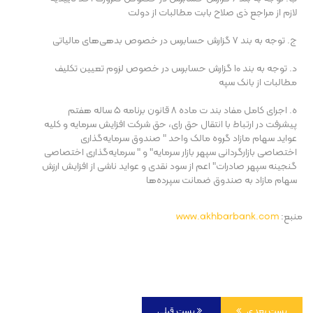
لازم از مراجع ذی صلاح بابت مطالبات از دولت
ج. توجه به بند ۷ گزارش حسابرس در خصوص بدهی‌های مالیاتی
د. توجه به بند ۱۰ گزارش حسابرس در خصوص لزوم تعیین تکلیف
مطالبات از بانک سپه
ه. اجرای کامل مفاد بند ت ماده ۸ قانون برنامه ۵ ساله هفتم
پیشرفت در ارتباط با انتقال حق رای، حق شرکت افزایش سرمایه و کلیه
عواید سهام مازاد گروه مالک واحد " صندوق سرمایه‌گذاری
اختصاصی بازارگردانی سپهر بازار سرمایه" و " سرمایه‌گذاری اختصاصی
گنجینه سپهر صادرات" اعم از سود نقدی و عواید ناشی از افزایش ارزش
سهام مازاد به صندوق ضمانت سپرده‌ها
منبع:
www.akhbarbank.com
پست بعدی
پست قبلی