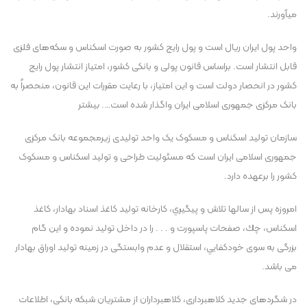
می​آورند.
واحد پول ايران ريال است و پول رايج کشور به صورت اسکناس و سکه‌های فلزی
قابل انتشار است. براساس قانون پولی و بانکی کشور، امتياز انتشار پول رايج
کشور در انحصار دولت است و اين امتياز، با رعايت مقررات اين قانون، منحصراً به
بانک مرکزی جمهوری اسلامی ايران واگذار شده است…. بيشتر
سازمان توليد اسکناس و مسکوک يک واحد توليدی زيرمجموعه بانک مرکزی
جمهوری اسلامی ايران است که مسئوليت طراحی و توليد اسکناس و مسکوک
کشور را برعهده دارد.
امروزه پس از سالها تلاش و پيگيري، كارخانه توليد كاغذ اسناد بهادار، كاغذ
اسكناس، چك، صفحات پاسپورت و . . . را در داخل توليد نموده و اين گام
بزرگی به سوی خودكفايي، استقلال و عدم وابستگی در زمينه توليد اوراق بهادار
می باشد.
در شگردهای جدید کلاهبرداری، کلاهبرداران از مشتریان شبکه بانکی، اطلاعات