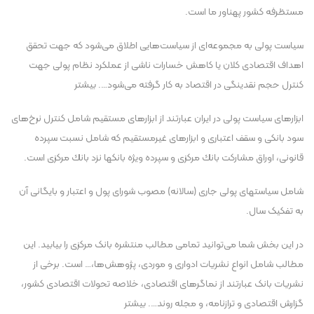
مستظرفه کشور پهناور ما است.
سياست پولی به مجموعه‌ای از سياست‌هايی اطلاق می‌شود كه جهت تحقق
اهداف اقتصادی كلان يا كاهش خسارات ناشی از عملكرد نظام پولی جهت
كنترل حجم نقدينگی در اقتصاد به كار گرفته می‌شود…. بيشتر
ابزارهای سياست پولی در ايران عبارتند از ابزارهای مستقيم شامل کنترل نرخ‌های
سود بانکی و سقف اعتباری و ابزارهای غيرمستقيم که شامل نسبت سپرده
قانونی، اوراق مشاركت بانك مركزی و سپرده ويژه بانكها نزد بانك مركزی است.
شامل سياستهای پولی جاری (سالانه) مصوب شورای پول و اعتبار و بايگانی آن
به تفکيک سال.
در اين بخش شما می‌توانيد تمامی مطالب منتشره بانک مرکزی را بيابيد. اين
مطالب شامل انواع نشريات ادواری و موردی، پژوهش‌ها،… است. برخی از
نشريات بانک عبارتند از نماگرهای اقتصادی، خلاصه تحولات اقتصادی کشور،
گزارش اقتصادی و ترازنامه، و مجله روند…. بيشتر