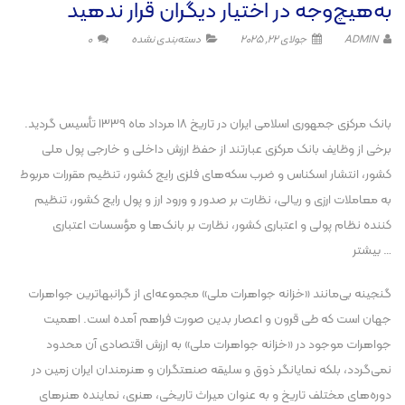
به‌هیچ‌وجه در اختیار دیگران قرار ندهید
ADMIN
جولای 22, 2025
دسته‌بندی نشده
0
بانک مرکزی جمهوری اسلامی ايران در تاريخ 18 مرداد ماه 1339 تأسيس گرديد.
برخی از وظايف بانک مرکزی عبارتند از حفظ ارزش داخلی و خارجی پول ملی
کشور، انتشار اسکناس و ضرب سکه‌های فلزی رايج کشور، تنظيم مقررات مربوط
به معاملات ارزی و ريالی، نظارت بر صدور و ورود ارز و پول رايج کشور، تنظيم
کننده نظام پولی و اعتباری کشور، نظارت بر بانک‌ها و مؤسسات اعتباری
… بيشتر
گنجينه بی‌مانند «خزانه جواهرات ملی» مجموعه‌ای از گرانبهاترين جواهرات
جهان است که طی قرون و اعصار بدين صورت فراهم آمده است. اهميت
جواهرات موجود در «خزانه جواهرات ملی» به ارزش اقتصادی آن محدود
نمی‌گردد، بلکه نمايانگر ذوق و سليقه صنعتگران و هنرمندان ايران زمين در
دوره‌های مختلف تاريخ و به عنوان ميراث تاريخی، هنری، نماينده هنرهای