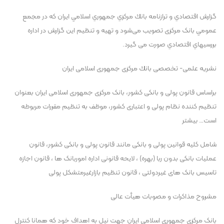
گزارش اقتصادي و ترازنامه بانك مركزي جمهوري اسلامي ايران که در مجمع
عمومي بانک مرکزی تصويب می‌شود و تهيه و تنظيم اين گزارش در اداره
بررسيهاي اقتصادي صورت می گيرد.
نشريه علمی- تخصصی بانك مركزی جمهوری اسلامی ايران
براساس قانون پولی و بانکی کشور، بانک مرکزی جمهوری اسلامی ايران بعنوان
تنظيم کننده نظام پولی و اعتباری کشور، موظف به تنظيم مقررات مربوطه
است… بيشتر
شامل کليه قوانين پولی و بانکی مانند قانون پولی و بانکی کشور، قانون
عمليات بانکی بدون ربا (بهره) ، لایحه قانونی اداره اموربانک ها ، قانون اجازه
تاسیس بانک های غیردولتی ، قانون تنظیم بازارغیرمتشکل پولی
مشروح مذاکرات و مصوبات هیأت عالی
بانک مرکزی جمهوری اسلامی ايران جهت نيل به اهداف خود که همانا کنترل