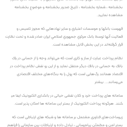
بخشنامه ، شماره بخشنامه ، تاريخ صدور بخشنامه و موضوع بخشنامه
مشاهده نماييد.
فهرست بانکها و موسسات اعتباري و ساير نهادهايي که مجوز تاسيس و
فعاليت آنها توسط بانک مرکزي جمهوري اسلامي ايران صادر شده و تحت نظارت
قرار گرفته‌اند در اين بخش قابل مشاهده است.
نظام پرداخت عبارت از ساز و كاری است كه می‌تواند وجه را از حسابی در يك
بانك به حسابی در بانك ديگر منتقل نمايد و از اين رو نقش نظام پرداخت در
اقتصاد همانند رگ‌هايی است كه پول را به بنگاه‌های مختلف اقتصادی
می‌رسانند…. بيشتر
سامانه های پرداخت خرد و کلان نقشی حياتی در بانکداری الکترونيک ايفا می​
کنند. هرگونه پرداخت الکترونيک از بستر اين سامانه ها امکان پذير است.
زيرساخت‌های فناوری مشتمل بر سامانه ها و شبکه های ارتباطی است که
بستر امن و مطمئن پيام‌رسانی ، تبادل داده و ارتباطات بين سازمانی را فراهم