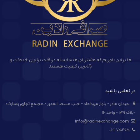
ما بر این باوریم که مشتریان ما شایسته دریافت برترین خدمات و
بالاترین کیفیت هستند
در تماس باشید
میدان مادر - بلوار میرداماد - جنب مسجد الغدیر - مجتمع تجاری پاسارگاد
-پلاک ۱۳۹ - واحد ۱۲
info@radinexchange.com
021-۷۵۴۶۵