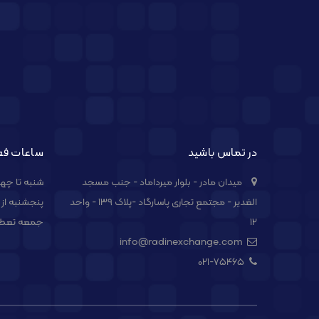
در تماس باشید
ساعات فع
میدان مادر - بلوار میرداماد - جنب مسجد
شنبه تا چهارشنبه از 
الغدیر - مجتمع تجاری پاسارگاد -پلاک ۱۳۹ - واحد
پنجشنبه از 09:00 الی 14:00
۱۲
جمعه تعط
info@radinexchange.com
021-۷۵۴۶۵